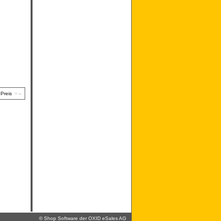
Preis
©
Shop Software der OXID eSales AG