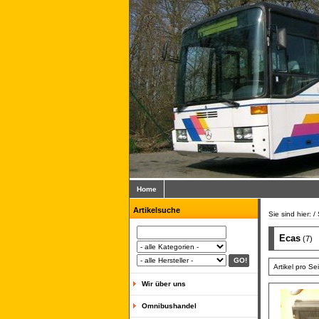
Home
Artikelsuche
Sie sind hier: /
Ecas
(7)
Artikel pro Se
Wir über uns
Omnibushandel