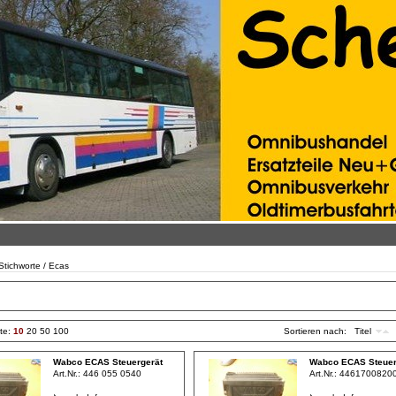
 Stichworte / Ecas
ite:
10
20
50
100
Sortieren nach:
Titel
Wabco ECAS Steuergerät
Wabco ECAS Steuer
Art.Nr.:
446 055 0540
Art.Nr.:
4461700820