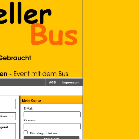
AGB
Impressum
Mein Konto
E-Mail:
Preis
Passwort:
gerät
0
Eingeloggt bleiben