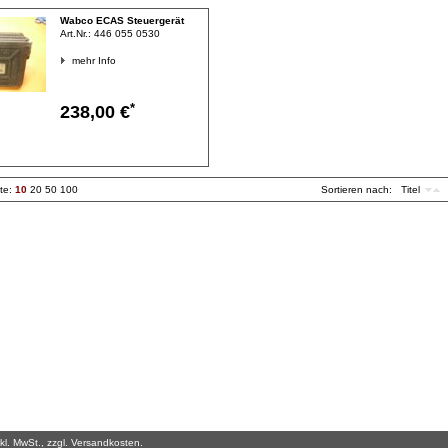
Wabco ECAS Steuergerät
Art.Nr.:
446 055 0530
mehr Info
*
238,00 €
ite:
10
20
50
100
Sortieren nach:
Titel
inkl. MwSt., zzgl. Versandkosten.