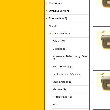
Postwägeli
Omnibusverkehr
Ersatzteile (40)
Neu (1)
Gebraucht (40)
Achsen (3)
Getriebe (6)
Karosserie/ Beleuchtung/ Glas
(8)
Klima/ Heizung (4)
Lichtmaschinen/ Anlasser
Matrixanlagen (1)
Motoren (5)
Reifen/ Räder (1)
Sitze