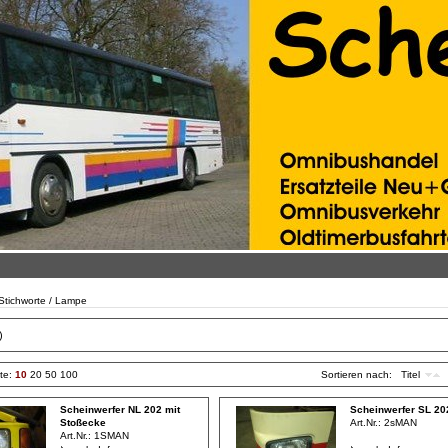
/ Stichworte / Lampe
)
ite:
10
20
50
100
Sortieren nach:
Titel
Scheinwerfer NL 202 mit
Scheinwerfer SL 2
Stoßecke
Art.Nr.:
2sMAN
Art.Nr.:
1SMAN