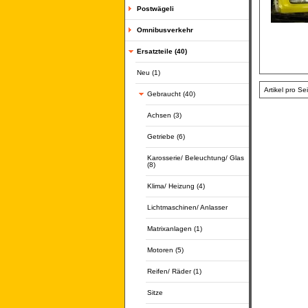
Postwägeli
Omnibusverkehr
Ersatzteile (40)
Neu (1)
Artikel pro Se
Gebraucht (40)
Achsen (3)
Getriebe (6)
Karosserie/ Beleuchtung/ Glas
(8)
Klima/ Heizung (4)
Lichtmaschinen/ Anlasser
Matrixanlagen (1)
Motoren (5)
Reifen/ Räder (1)
Sitze