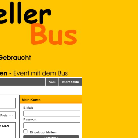
AGB
Impressum
Mein Konto
E-Mail:
Preis
Passwort:
02 MAN
Eingeloggt bleiben