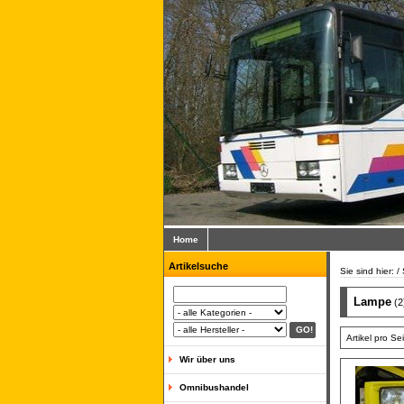
Home
Artikelsuche
Sie sind hier: 
Lampe
(2
Artikel pro Se
Wir über uns
Omnibushandel