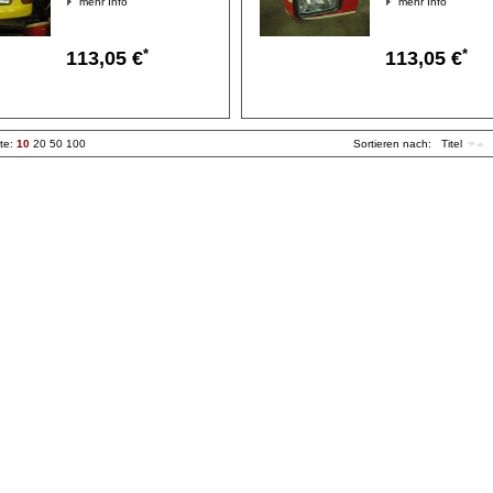
mehr Info
mehr Info
*
*
113,05 €
113,05 €
ite:
10
20
50
100
Sortieren nach:
Titel