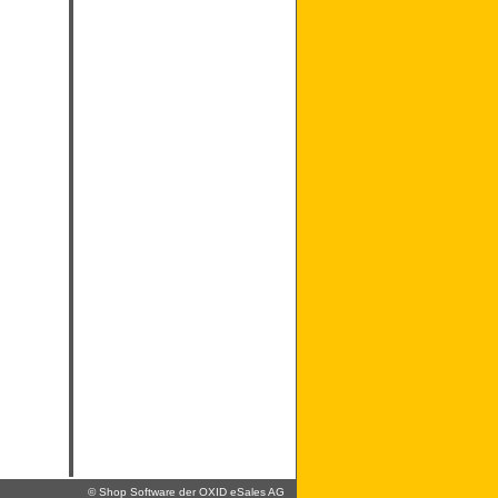
©
Shop Software der OXID eSales AG