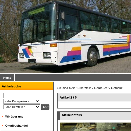
Home
Artikelsuche
Sie sind hier: /
Ersatzteile
/
Gebraucht
/
Getriebe
Artikel 2 / 6
Artikeldetails
Wir über uns
Omnibushandel