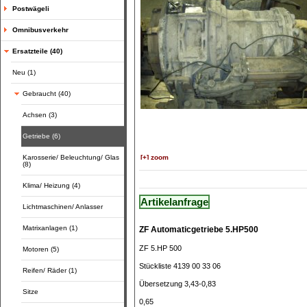
Postwägeli
Omnibusverkehr
Ersatzteile (40)
Neu (1)
Gebraucht (40)
Achsen (3)
Getriebe (6)
Karosserie/ Beleuchtung/ Glas
[+] zoom
(8)
Klima/ Heizung (4)
Artikelanfrage
Lichtmaschinen/ Anlasser
Matrixanlagen (1)
ZF Automaticgetriebe 5.HP500
ZF 5.HP 500
Motoren (5)
Stückliste 4139 00 33 06
Reifen/ Räder (1)
Übersetzung 3,43-0,83
Sitze
0,65